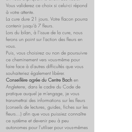
Vous validerez ce choix si celui-ci répond
à votre attente.
La cure dure 21 jours. Votre flacon pourra
contenir jusqu’à 7 fleurs.
Lors du bilan, à l’issue de la cure, nous
ferons un point sur l’action des fleurs en
vous.
Puis, vous choisirez ou non de poursuivre
ce cheminement vers vous-même pour
faire face à d’autres difficultés que vous
souhaiteriez également libérer.
Conseillère agrée du Centre Bach
en
Angleterre, dans le cadre du Code de
pratique auquel je m’engage, je vous
transmettrai des informations sur les fleurs
(conseils de lectures, guides, fiches sur les
fleurs…) afin que vous puissiez connaître
ce système et devenir peu à peu
autonomes pour l’utiliser pour vous-mêmes