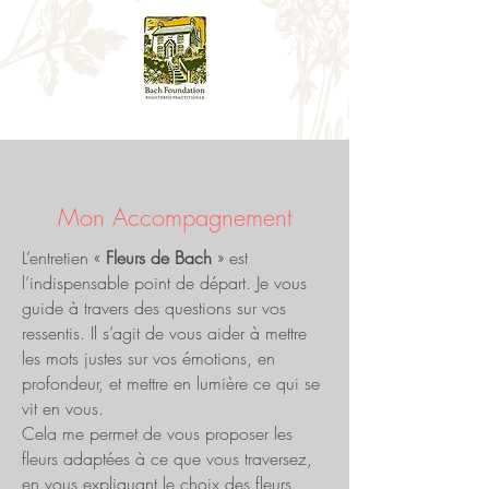
Mon Accompagnement
L’entretien «
Fleurs de Bach
» est
l’indispensable point de départ. Je vous
guide à travers des questions sur vos
ressentis. Il s’agit de vous aider à mettre
les mots justes sur vos émotions, en
profondeur, et mettre en lumière ce qui se
vit en vous.
Cela me permet de vous proposer les
fleurs adaptées à ce que vous traversez,
en vous expliquant le choix des fleurs.